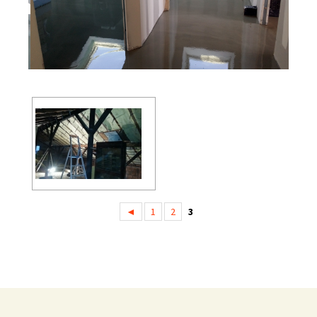
◄
1
2
3