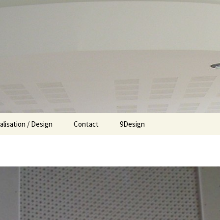
alisation / Design
Contact
9Design